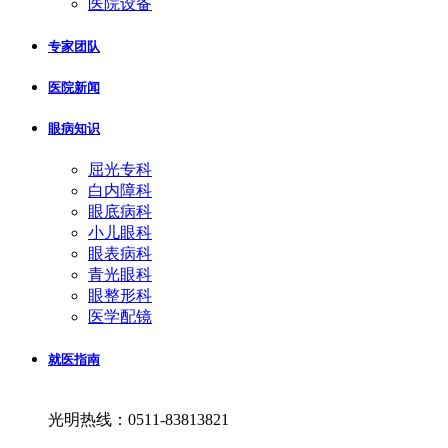
医院设备
专家团队
医院新闻
眼病知识
屈光专科
白内障科
眼底病科
小儿眼科
眼表病科
青光眼科
眼整形科
医学配镜
就医指南
光明热线：0511-83813821