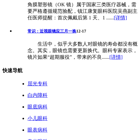
角膜塑形镜（OK 镜）属于国家三类医疗器械，需
要严格遵循规范验配，镇江康复眼科医院吴燕副主
任医师提醒：首次佩戴后第 1 天、1 ......
[详情]
常识：近视眼镜应三月一换
12-17
生活中，似乎大多数人对眼镜的寿命都没有概
念。其实，眼镜也需要更新换代。眼科专家表示，
镜片如果“超期服役”，带来的不良......
[详情]
快速导航
屈光专科
白内障科
眼底病科
小儿眼科
眼表病科