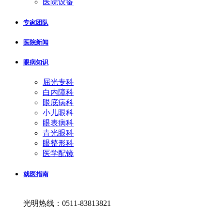
医院设备
专家团队
医院新闻
眼病知识
屈光专科
白内障科
眼底病科
小儿眼科
眼表病科
青光眼科
眼整形科
医学配镜
就医指南
光明热线：0511-83813821