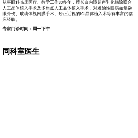
从事眼科临床医疗、教学工作
多年，擅长白内障超声乳化摘除联合
30
人工晶体植入手术及多焦点人工晶体植入手术，对难治性眼病如复杂
眼外伤、玻璃体视网膜手术、矫正近视的
晶体植入术等有丰富的临
ICL
床经验。
专家门诊时间：周一下午
同科室医生