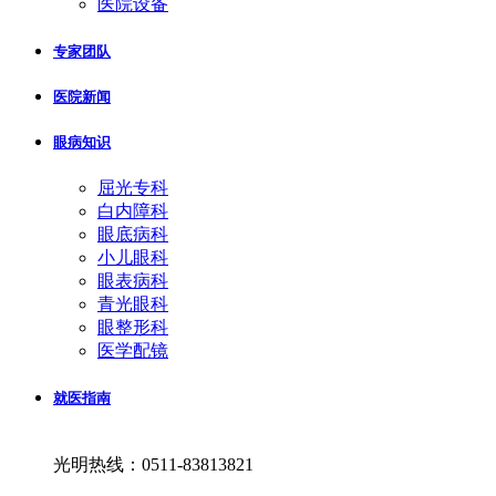
医院设备
专家团队
医院新闻
眼病知识
屈光专科
白内障科
眼底病科
小儿眼科
眼表病科
青光眼科
眼整形科
医学配镜
就医指南
光明热线：0511-83813821