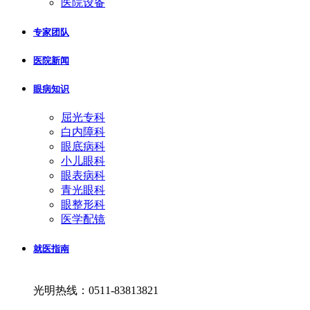
医院设备
专家团队
医院新闻
眼病知识
屈光专科
白内障科
眼底病科
小儿眼科
眼表病科
青光眼科
眼整形科
医学配镜
就医指南
光明热线：0511-83813821