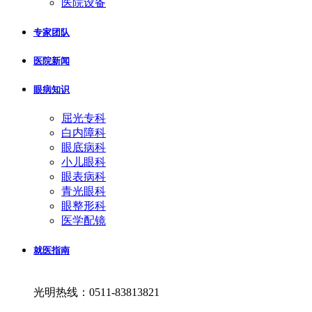
医院设备
专家团队
医院新闻
眼病知识
屈光专科
白内障科
眼底病科
小儿眼科
眼表病科
青光眼科
眼整形科
医学配镜
就医指南
光明热线：0511-83813821