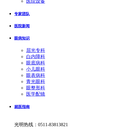
医院设备
专家团队
医院新闻
眼病知识
屈光专科
白内障科
眼底病科
小儿眼科
眼表病科
青光眼科
眼整形科
医学配镜
就医指南
光明热线：0511-83813821