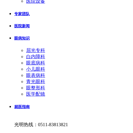
医院设备
专家团队
医院新闻
眼病知识
屈光专科
白内障科
眼底病科
小儿眼科
眼表病科
青光眼科
眼整形科
医学配镜
就医指南
光明热线：0511-83813821